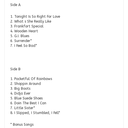
Side A
1. Tonight Is So Right For Love
2. What s She Really Like
3. Frankfort Special
4. Wooden Heart
5. G.I. Blues
6. Surrender*
7. I Feel So Bad*
Side B
1. Pocketful Of Rainbows
2. Shoppin Around
3. Big Boots
4. Didja Ever
5. Blue Suede Shoes
6. Doin The Best I Can
7. Little Sister*
8. I Slipped, I Stumbled, I Fell*
* Bonus Songs