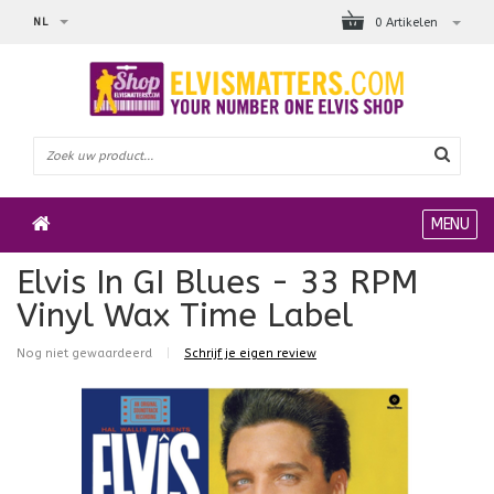
NL
0 Artikelen
MENU
Elvis In GI Blues - 33 RPM
Vinyl Wax Time Label
Nog niet gewaardeerd
|
Schrijf je eigen review