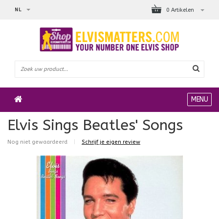
NL
0 Artikelen
MENU
Elvis Sings Beatles' Songs
Nog niet gewaardeerd
|
Schrijf je eigen review