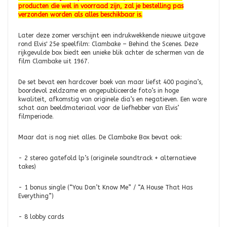
producten die wel in voorraad zijn, zal je bestelling pas
verzonden worden als alles beschikbaar is.
Later deze zomer verschijnt een indrukwekkende nieuwe uitgave
rond Elvis' 25e speelfilm: Clambake – Behind the Scenes. Deze
rijkgevulde box biedt een unieke blik achter de schermen van de
film Clambake uit 1967.
De set bevat een hardcover boek van maar liefst 400 pagina’s,
boordevol zeldzame en ongepubliceerde foto’s in hoge
kwaliteit, afkomstig van originele dia’s en negatieven. Een ware
schat aan beeldmateriaal voor de liefhebber van Elvis’
filmperiode.
Maar dat is nog niet alles. De Clambake Box bevat ook:
- 2 stereo gatefold lp’s (originele soundtrack + alternatieve
takes)
- 1 bonus single (“You Don’t Know Me” / “A House That Has
Everything”)
- 8 lobby cards