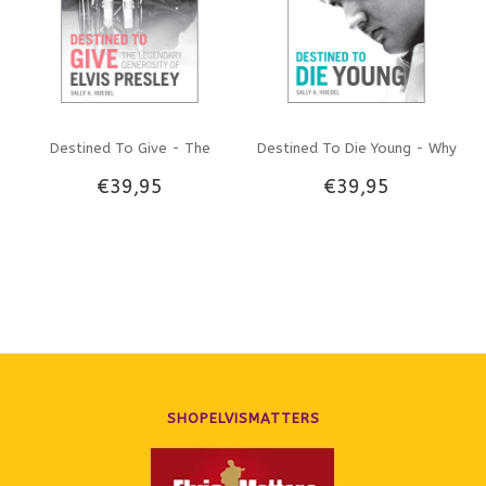
Destined To Give - The
Destined To Die Young - Why
€39,95
€39,95
Legendary Generosity Of
The World Lost Elvis Presley
Elvis Presley
To Soon
SHOPELVISMATTERS