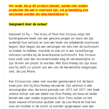
Pre-order. Als je dit product bestelt, samen met andere
producten die wel in voorraad zijn, zal je bestelling pas
verzonden worden als alles beschikbaar is.
Gesigneerd door de auteur!
Destined to Fly – The Story of Pilot Ron Strauss volgt het
buitengewone leven van een gewone jongen uit Iowa die zijn
ouderlijk huis verlaat en aan een leven vol onbekende avonturen
begint. Wat begon als een verlangen om iets met de luchtvaart
te maken te hebben, mondde al snel uit in een twaalfjarige
militaire carrière bij de Amerikaanse luchtmacht. Ron Strauss
koos vaak voor een onconventionele weg en verwezenlijkte zo
zijn droom om piloot te worden. Met Elvis Presley als zijn baas
was hij zelfs co-piloot van een van de beroemdste vliegtuigen
ooit, de Lisa Marie.
Ron Strauss kan zeker niet worden gereduceerd tot de bijna
twee jaar dat hij Elvis Presley vervoerde. Zijn verhaal is veel
omvangrijker dan die korte periode van 1975 tot 1977. Het boek
schetst echter wel een beeld van Elvis Presley als baas en leider
binnen een zeer unieke organisatie. Elvis-fans zullen na het
lezen nieuwe informatie opdoen over de Lisa Marie en hoe het
was om midden in de nacht te worden opgeroepen voor een