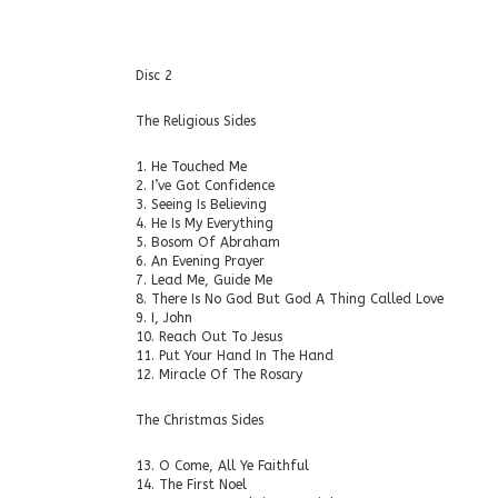
Disc 2
The Religious Sides
1. He Touched Me
2. I’ve Got Confidence
3. Seeing Is Believing
4. He Is My Everything
5. Bosom Of Abraham
6. An Evening Prayer
7. Lead Me, Guide Me
8. There Is No God But God A Thing Called Love
9. I, John
10. Reach Out To Jesus
11. Put Your Hand In The Hand
12. Miracle Of The Rosary
The Christmas Sides
13. O Come, All Ye Faithful
14. The First Noel