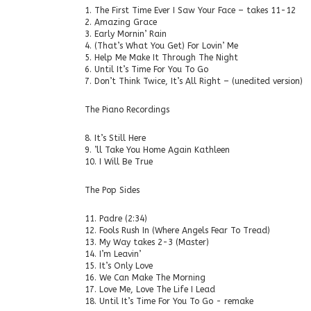
1. The First Time Ever I Saw Your Face – takes 11-12
2. Amazing Grace
3. Early Mornin’ Rain
4. (That’s What You Get) For Lovin’ Me
5. Help Me Make It Through The Night
6. Until It’s Time For You To Go
7. Don’t Think Twice, It’s All Right – (unedited version)
The Piano Recordings
8. It’s Still Here
9. ’ll Take You Home Again Kathleen
10. I Will Be True
The Pop Sides
11. Padre (2:34)
12. Fools Rush In (Where Angels Fear To Tread)
13. My Way takes 2-3 (Master)
14. I’m Leavin’
15. It’s Only Love
16. We Can Make The Morning
17. Love Me, Love The Life I Lead
18. Until It’s Time For You To Go - remake