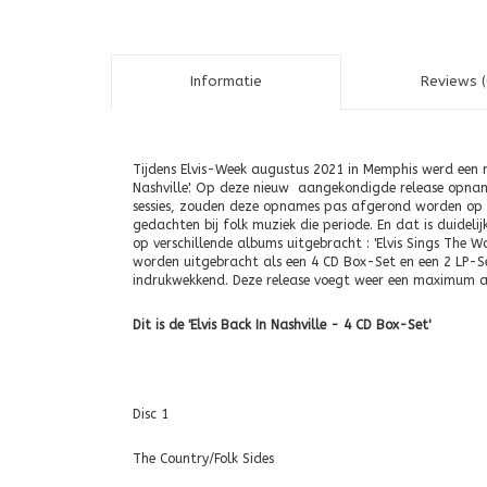
Informatie
Reviews (
Tijdens Elvis-Week augustus 2021 in Memphis werd een nie
Nashville'. Op deze nieuw aangekondigde release opname
sessies, zouden deze opnames pas afgerond worden op 10
gedachten bij folk muziek die periode. En dat is duidel
op verschillende albums uitgebracht : 'Elvis Sings The Wo
worden uitgebracht als een 4 CD Box-Set en een 2 LP-Set
indrukwekkend. Deze release voegt weer een maximum 
Dit is de 'Elvis Back In Nashville - 4 CD Box-Set'
Disc 1
The Country/Folk Sides