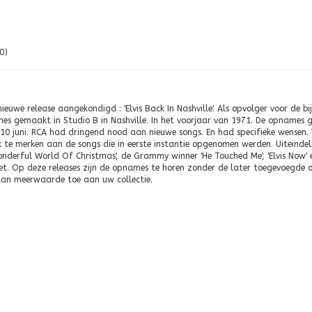
0)
uwe release aangekondigd : 'Elvis Back In Nashville'. Als opvolger voor de bij
s gemaakt in Studio B in Nashville. In het voorjaar van 1971. De opnames g
 juni. RCA had dringend nood aan nieuwe songs. En had specifieke wensen. V
ijk te merken aan de songs die in eerste instantie opgenomen werden. Uiteind
nderful World Of Christmas', de Grammy winner 'He Touched Me', 'Elvis Now' en '
. Op deze releases zijn de opnames te horen zonder de later toegevoegde over
aan meerwaarde toe aan uw collectie.