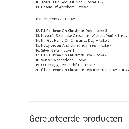
10. There Is No God But God – takes 1-2
11. Bosom Of Abraham – takes 2-3
The Christams Outtakes
12. I’ll Be Home On Christmas Day – take 3
13. It Won’t Seem Like Christmas (Without You) – takes 
14. If I Get Home On Christmas Day – take 3
15. Holly Leaves And Christmas Trees – take 4
16. Silver Bells – take 1
17. I’ll Be Home On Christmas Day – take 4
18. Winter Wonderland – take 7
19. O Come, All Ye Faithful – take 2
20. I’ll Be Home On Christmas Day (remake) takes 1,4,5
Gerelateerde producten