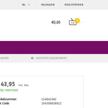
NL
INLOGGEN
REGISTREREN
0
€0,00
LANTEN
GROOTSTE ASSORTIMENT
 43,95
Incl. btw
Op voorraad
tikelnummer:
124842482
N Code:
194398838922