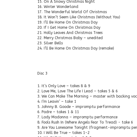
15. On A Snowy Christmas Night
16. Winter Wonderland
17. The Wonderful World Of Christmas
18. It Won’t Seem Like Christmas (Without You)
19. I’ll Be Home On Christmas Day
20. If I Get Home On Christmas Day
21. Holly Leaves And Christmas Trees
22. Merry Christmas Baby – unedited
23. Silver Bells
24. I’ll Be Home On Christmas Day (remake)
Disc 3
1. It’s Only Love – takes 8 & 9
2. Love Me, Love The Life I Lead – takes 5 & 6
3. We Can Make The Morning – master with backing voc
4. I’m Leavin’ – take 1
5. Johnny B. Goode – impromptu performance
6. Padre – takes 1 & 11
7. Lady Madonna – impromptu performance
8. Fools Rush In (Where Angels Fear To Tread) - take 6
9. Are You Lonesome Tonight (fragment-impromptu pe
10. I Will Be True – takes 1-2