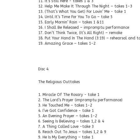
11. It’s Still Here - takes 1 & 3
12. Help Me Make It Through The Night – takes 1-3
13. (That’s What You Get) For Lovin’ Me - take 1
14. Until It’s Time For You To Go – take 5
15. Early Mornin’ Rain – takes 1 &11
16. I Shall Be Released – impromptu performance
17. Don’t Think Twice, (It’s All Right) – remake
18. Put Your Hand In The Hand (3:19) – rehearsal and t
19. Amazing Grace – takes 1-2
Disc 4
The Religious Outtakes
1. Miracle Of The Rosary - take 1
2. The Lord’s Prayer (impromptu performance)
3. He Touched Me – takes 1-2
4. I’ve Got Confidence - take 1
5. An Evening Prayer – takes 1-2
6. Seeing Is Believing – takes 1,2 & 4
7. A Thing Called Love -take 3
8. Reach Out To Jesus – takes 1,2 & 9
9. He Is My Everything – take 1