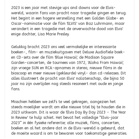
2023 is een jaar met stevige ups and downs voor de Elvis-
wereld, waarin fans van pracht naar tragedie gingen en terug.
Het begint in een hogere versnelling met een Golden Globe- en
Oscar-nominatie voor de film 'ELVIS' van Baz Luhrmann, maar
verandert in een tragedie met de onverwachte dood van Elvis'
enige dochter, Lisa Marie Presley.
Gelukkig bracht 2023 ons veel vermakelijke en interessante
boeken-, film- en muziekuitgaven met Deluxe Audiofiele boek-
en CD-sets over de film 'Blue Hawaii', de Madison Square
Garden-concerten, de tournees van 1972, 'Aloha From Hawaii',
zijn vroege SUN en RCA-opnames in stereo, nieuwe films in de
bioscoop en meer nieuwe (gekleurde) vinyl- dan cd-releases. Dit
alles illustreert de pracht van Elvis' nalatenschap, die bijna 50
jaar na zijn overlijden nog steeds resoneert met oude en jonge
fans.
Misschien hebben we zelfs te veel gekregen, aangezien het
steeds moeilijker wordt om elke nieuwe titel bij te houden die in
2023 uitkwam. Dit is waar de 'Elvis Day By Day 2023 - The Year
In Review' te hulp schiet. Het bevat het volledige “Elvis-jaar
2023” in één fysieke referentie; alle muziek, films, concerten,
boeken en al het andere dat in de Elvis-wereld is gebeurd, dat
de moeite waard is om te bewaren voor toekomstige generaties.