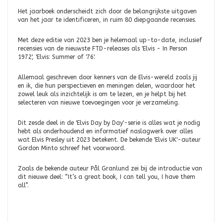
Het jaarboek onderscheidt zich door de belangrijkste uitgaven
van het jaar te identificeren, in ruim 80 diepgaande recensies.
Met deze editie van 2023 ben je helemaal up-to-date, inclusief
recensies van de nieuwste FTD-releases als 'Elvis - In Person
1972', 'Elvis: Summer of '76'.
Allemaal geschreven door kenners van de Elvis-wereld zoals jij
en ik, die hun perspectieven en meningen delen, waardoor het
zowel leuk als inzichtelijk is om te lezen, en je helpt bij het
selecteren van nieuwe toevoegingen voor je verzameling.
Dit zesde deel in de 'Elvis Day by Day'-serie is alles wat je nodig
hebt als onderhoudend en informatief naslagwerk over alles
wat Elvis Presley uit 2023 betekent. De bekende 'Elvis UK'-auteur
Gordon Minto schreef het voorwoord.
Zoals de bekende auteur Pål Granlund zei bij de introductie van
dit nieuwe deel: “It’s a great book, I can tell you, I have them
all”.