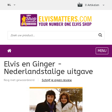
NL
0 Artikelen
MENU
Elvis en Ginger -
Nederlandstalige uitgave
Nog niet gewaardeerd
|
Schrijf je eigen review