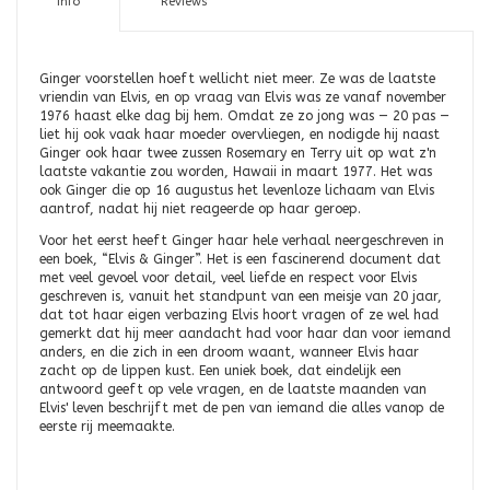
Info
Reviews
Ginger voorstellen hoeft wellicht niet meer. Ze was de laatste
vriendin van Elvis, en op vraag van Elvis was ze vanaf november
1976 haast elke dag bij hem. Omdat ze zo jong was — 20 pas —
liet hij ook vaak haar moeder overvliegen, en nodigde hij naast
Ginger ook haar twee zussen Rosemary en Terry uit op wat z'n
laatste vakantie zou worden, Hawaii in maart 1977. Het was
ook Ginger die op 16 augustus het levenloze lichaam van Elvis
aantrof, nadat hij niet reageerde op haar geroep.
Voor het eerst heeft Ginger haar hele verhaal neergeschreven in
een boek, “Elvis & Ginger”. Het is een fascinerend document dat
met veel gevoel voor detail, veel liefde en respect voor Elvis
geschreven is, vanuit het standpunt van een meisje van 20 jaar,
dat tot haar eigen verbazing Elvis hoort vragen of ze wel had
gemerkt dat hij meer aandacht had voor haar dan voor iemand
anders, en die zich in een droom waant, wanneer Elvis haar
zacht op de lippen kust. Een uniek boek, dat eindelijk een
antwoord geeft op vele vragen, en de laatste maanden van
Elvis' leven beschrijft met de pen van iemand die alles vanop de
eerste rij meemaakte.