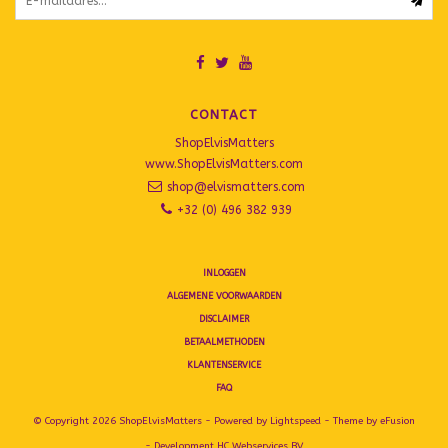
CONTACT
ShopElvisMatters
www.ShopElvisMatters.com
shop@elvismatters.com
+32 (0) 496 382 939
INLOGGEN
ALGEMENE VOORWAARDEN
DISCLAIMER
BETAALMETHODEN
KLANTENSERVICE
FAQ
© Copyright 2026 ShopElvisMatters - Powered by
Lightspeed
- Theme by
eFusion
- Development
HC Webservices BV