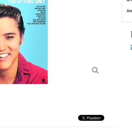
Ar
Aa