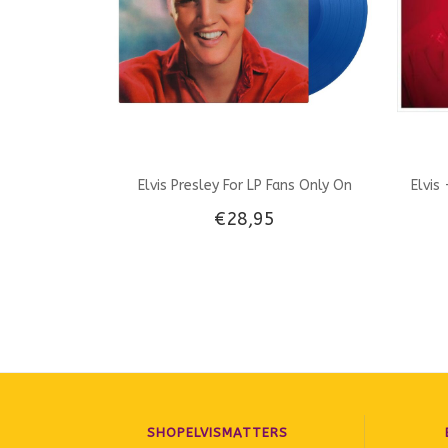
Elvis Presley For LP Fans Only On
Elvis
€28,95
Translucent Blue Vinyl 33 RPM Music On
Vinyl Label
SHOPELVISMATTERS