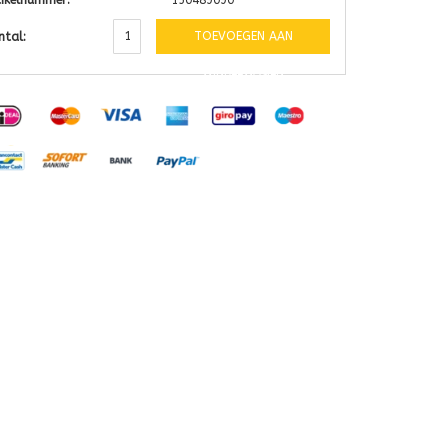
tikelnummer:
150489090
TOEVOEGEN AAN
ntal:
WINKELWAGEN