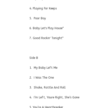
4. Playing For
5. Poor Boy
6. Baby Let's Play House*
7. Good Rockin' Tonight*
Sid
1. My Baby 
2. I Was T
3. Shake, Rattle And Roll
4. I’m Left, Youre Right, She’s
5. You’re A Heartbreaker