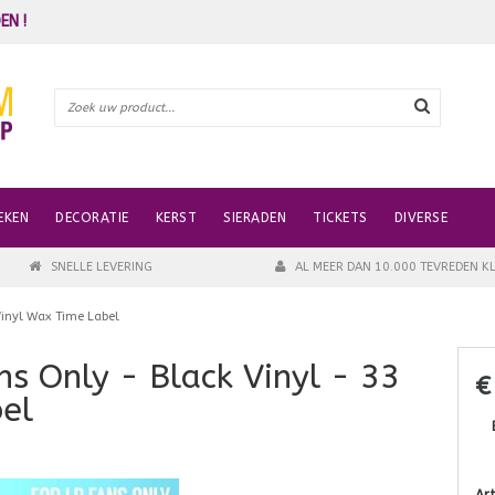
EN !
EKEN
DECORATIE
KERST
SIERADEN
TICKETS
DIVERSE
SNELLE LEVERING
AL MEER DAN 10.000 TEVREDEN K
 Vinyl Wax Time Label
ans Only - Black Vinyl - 33
€
el