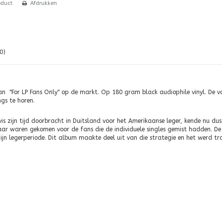
oduct
Afdrukken
0)
n "For LP Fans Only" op de markt. Op 180 gram black audiophile vinyl. De vo
ngs te horen.
vis zijn tijd doorbracht in Duitsland voor het Amerikaanse leger, kende nu du
ar waren gekomen voor de fans die de individuele singles gemist hadden. De e
jn legerperiode. Dit album maakte deel uit van die strategie en het werd 
Clawdy
 Train