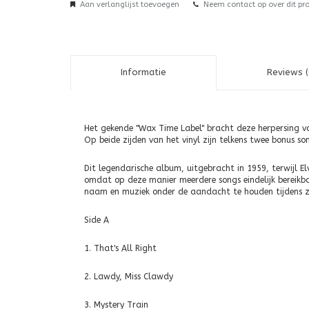
Aan verlanglijst toevoegen
Neem contact op over dit pr
Informatie
Reviews (
Het gekende "Wax Time Label" bracht deze herpersing va
Op beide zijden van het vinyl zijn telkens twee bonus so
Dit legendarische album, uitgebracht in 1959, terwijl El
omdat op deze manier meerdere songs eindelijk bereikba
naam en muziek onder de aandacht te houden tijdens zi
Side A
1. That's All Right
2. Lawdy, Miss 
3. Mystery