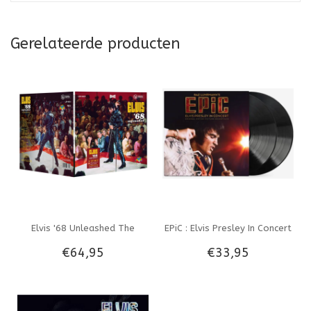
Gerelateerde producten
Elvis '68 Unleashed The
EPiC : Elvis Presley In Concert
€64,95
€33,95
Legendary Stand Up Shows
Original Motion Picture
2-LP Set On Classic Red Vinyl
Soundtrack 2 LP Set Black