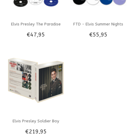
Elvis Presley The Paradise
FTD - Elvis Summer Nights
€47,95
€55,95
Hawaiian Style Sessions -
June '74 - 4 CD-Set
FTD 3-CD-set
Elvis Presley Soldier Boy
€219,95
53310761 - FTD Boek