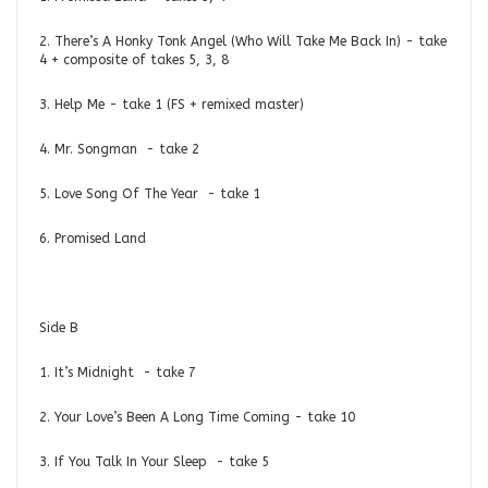
2. There’s A Honky Tonk Angel (Who Will Take Me Back In) - take
4 + composite of takes 5, 3, 8
3. Help Me - take 1 (FS + remixed master)
4. Mr. Songman - take 2
5. Love Song Of The Year - take 1
6. Promised Land
Side B
1. It’s Midnight - take 7
2. Your Love’s Been A Long Time Coming - take 10
3. If You Talk In Your Sleep - take 5