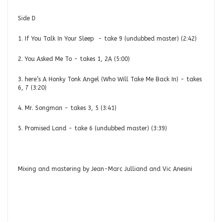
Side D
1. If You Talk In Your Sleep - take 9 (undubbed master) (2:42)
2. You Asked Me To - takes 1, 2A (5:00)
3. here’s A Honky Tonk Angel (Who Will Take Me Back In) - takes
6, 7 (3:20)
4. Mr. Songman - takes 3, 5 (3:41)
5. Promised Land - take 6 (undubbed master) (3:39)
Mixing and mastering by Jean-Marc Julliand and Vic Anesini