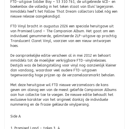
FTD-uitgave Soldier Boy – 53 310 761, de uitgebreide 4CD- en
boekenbox die volledig in het teken staat van Elvis’ legerjaren.
Inmiddels heeft het Follow That Dream collectors label nóg een
nieuwe release aangekondigd.
FTD Vinyl bracht in augustus 2026 een speciale heruitgave uit
van Promised Land – The Companion Album. Het gaat om een
individueel genummerde, gelimiteerde 2LP-uitgave op prachtig
Translucent Claret Vinyl, voorzien van een nieuw ontworpen
hoes.
De oorspronkelijke editie verscheen al in mei 2012 en behoort
inmiddels tot de moeilijker verkrijgbare FTD-vinylreleases.
Destijds was de belangstelling voor vinyl nog aanzienlijk kleiner
dan vandaag, waardoor veel oudere FTD-uitgaven
tegenwoordig hoge prijzen op de verzamelaarsmarkt behalen.
Met deze heruitgave wil FTD nieuwe verzamelaars de kans
geven om alsnog een van de meest geliefde Companion Albums
aan hun collectie toe te voegen. De nieuwe editie behoudt het
exclusieve karakter van het origineel dankzij de individuele
nummering en de fraaie gekleurde vinylpersing.
Side A
1. Promised Land - takes 3, 4