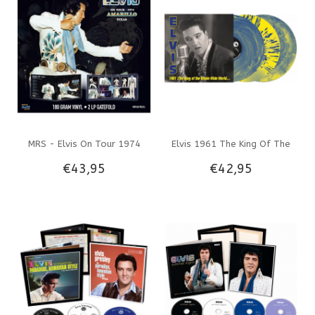
Reel Trax Label
Vinyl
MRS - Elvis On Tour 1974
Elvis 1961 The King Of The
€43,95
€42,95
Amarillo Texas - Clear Vinyl 2
Whole Wild World On Blue
LP Set
And Yellow Splatter Vinyl RSD
2026 VPI Label 3 LP Set