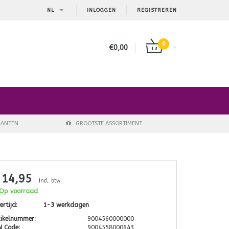
NL
INLOGGEN
REGISTREREN
0
€0,00
LANTEN
GROOTSTE ASSORTIMENT
 14,95
Incl. btw
Op voorraad
ertijd:
1-3 werkdagen
tikelnummer:
9004560000000
N Code:
9004558000643