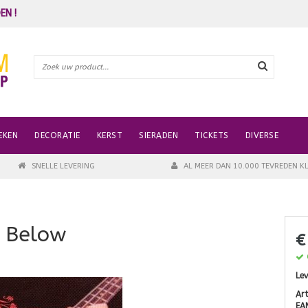
EN !
EKEN
DECORATIE
KERST
SIERADEN
TICKETS
DIVERSE
SNELLE LEVERING
AL MEER DAN 10.000 TEVREDEN K
n Below
€
Lev
Ar
EA