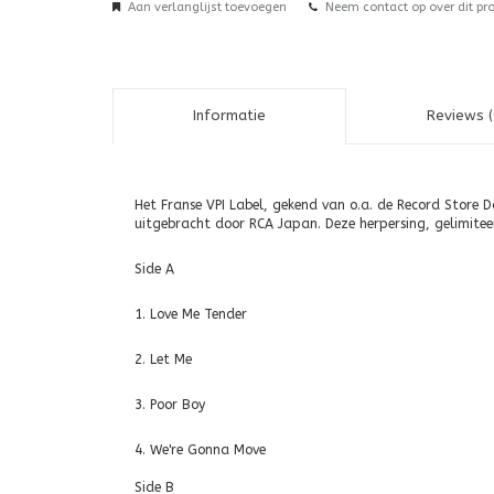
Aan verlanglijst toevoegen
Neem contact op over dit pr
Informatie
Reviews (
Het Franse VPI Label, gekend van o.a. de Record Store D
uitgebracht door RCA Japan. Deze herpersing, gelimiteer
Side A
1. Love Me Tender
2. Let Me
3. Poor Boy
4. We're Gonna Move
Side B