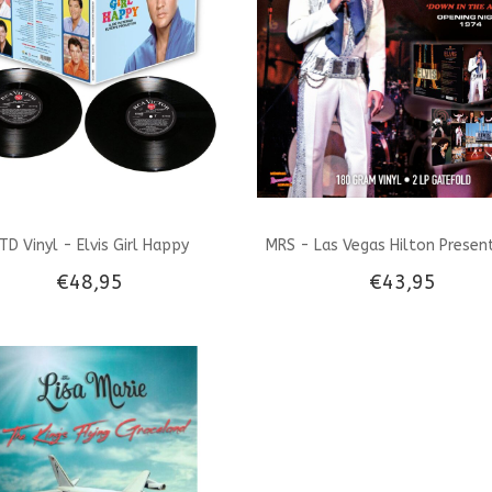
TD Vinyl - Elvis Girl Happy
MRS - Las Vegas Hilton Present
€48,95
€43,95
Down In The Alley Opening Nig
- Clear Vinyl 2 LP Set