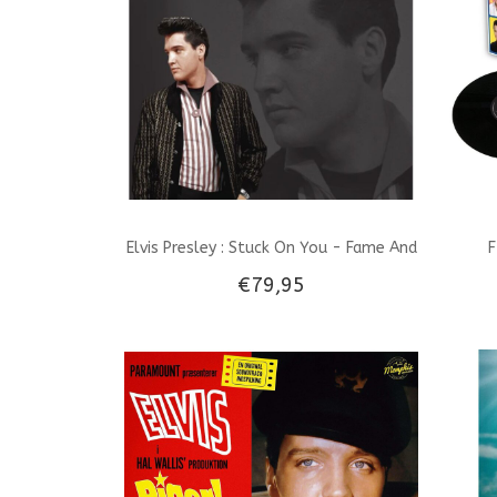
Elvis Presley : Stuck On You - Fame And
F
€79,95
Fortune Graceland Collector's Edition
10" Vinyl Single