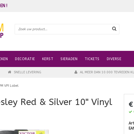
EN !
EKEN
DECORATIE
KERST
SIERADEN
TICKETS
DIVERSE
SNELLE LEVERING
AL MEER DAN 10.000 TEVREDEN K
PM VPI Label
sley Red & Silver 10" Vinyl
€
Ar
EA