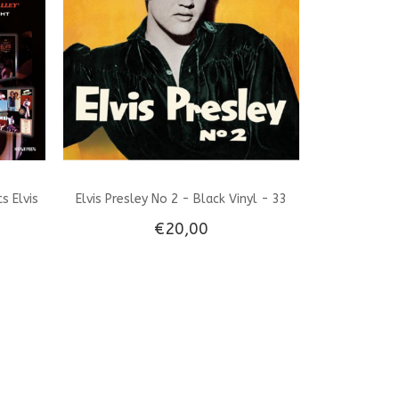
s Elvis
Elvis Presley No 2 - Black Vinyl - 33
€20,00
ht 1974
RPM Vinyl Wax Time Label