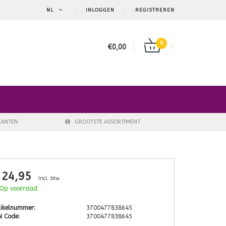
NL
INLOGGEN
REGISTREREN
0
€0,00
LANTEN
GROOTSTE ASSORTIMENT
 24,95
Incl. btw
Op voorraad
tikelnummer:
3700477838645
N Code:
3700477838645