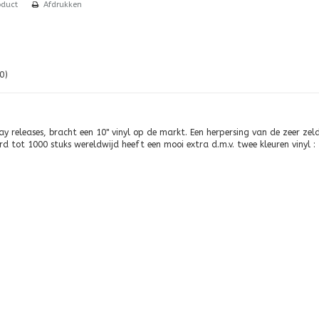
oduct
Afdrukken
0)
ay releases, bracht een 10" vinyl op de markt. Een herpersing van de zeer z
d tot 1000 stuks wereldwijd heeft een mooi extra d.m.v. twee kleuren vinyl : 