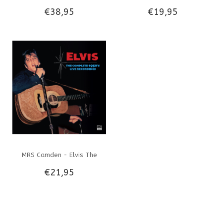
€38,95
€19,95
Festival 1972 - 4 CD Deluxe
Television 1956-1960 - 2 CD
Set
Set
MRS Camden - Elvis The
€21,95
Complete 1950's Live
Recordings - 3 CD Set