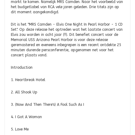
markt te komen. Namelijk MRS Camden. Naar het voorbeeld van
het budgetlabel van RCA vele jaren geleden. Drie titels zijn op
dit moment aangekondigd.
Dit is het "MRS Camden - Elvis One Night In Pearl Harbor - 1 CD
Set". Op deze release het optreden wat het laatste concert van
Elvis zou worden in acht jaar (!!). Dit benefiet concert voor de
Memorial USS Arizona Pearl Harbor is voor deze release
geremastered en eveneens inbegrepen is een recent ontdekte 25
minuten durende persconferentie, opgenomen net voor het
concert plaats vond.
Introduction
1. Heartbreak Hotel
2. All Shook Up
3. (Now And Then There's) A Fool Such As I
4. I Got A Woman
5. Love Me