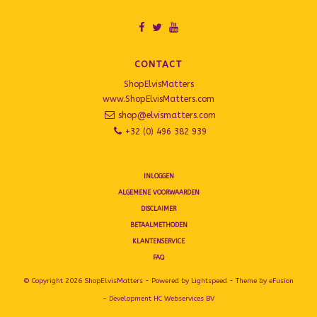
CONTACT
ShopElvisMatters
www.ShopElvisMatters.com
shop@elvismatters.com
+32 (0) 496 382 939
INLOGGEN
ALGEMENE VOORWAARDEN
DISCLAIMER
BETAALMETHODEN
KLANTENSERVICE
FAQ
© Copyright 2026 ShopElvisMatters - Powered by
Lightspeed
- Theme by
eFusion
- Development
HC Webservices BV