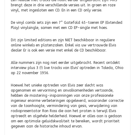
Een release met tracks die nooit eerder uitgebracht zijn! MRS
brengt deze in drie verschillende versies uit. In groen en roze
vinyl, met ingesloten een CD. En in een CD only versie.
De vinyl combi sets zijn een 7” Gatefold 45-toeren EP (Extended
Play) vinylsingle, samen met een CD EP-single met hoes.
Dit zijn limited editions en zijn NIET beschikbaar in reguliere
online winkels en platenzaken. Enkel via uw vertrouwde Elvis
dealer Er is ook een versie met enkel de CD beschikbaar.
Alle nummers zijn nog niet eerder uitgebracht. Recent ontdekt
interview plus 3 (!) live tracks van Elvis' optreden in Toledo, Ohio
op 22 november 1956.
Hoewel het unieke optreden van Elvis zeer slecht was
opgenomen en vervorming en onvolkomenheden vertoonde,
hebben de mastering-inspanningen van onze professionele
ingenieur enorme verbeteringen opgeleverd, waaronder correctie
van de toonhoogte, vermindering van gesis, verwijdering van
radiopresentator Ron Ross die aan het praten is terwijl Elvis
optreedt en algehele helderheid. Hoewel er alles aan is gedaan
om een optimale geluidskwaliteit te bereiken, wordt prioriteit
gegeven aan de historische inhoud ervan.