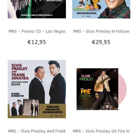
MRS - Promo CD - Las Vegas
MRS - Elvis Presley In Follow
€12,95
€29,95
International Presents Elvis -
That Dream Gatefold Combi
September 1970
CD & Black Vinyl EP
MRS - Elvis Presley And Frank
MRS - Elvis Presley On Fire In