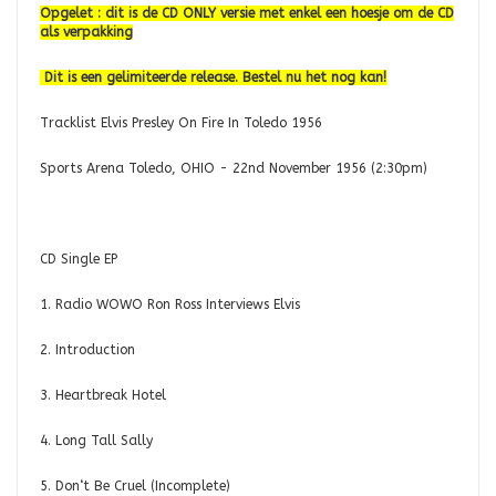
Opgelet : dit is de CD ONLY versie met enkel een hoesje om de CD
als verpakking
Dit is een gelimiteerde release. Bestel nu het nog kan!
Tracklist Elvis Presley On Fire In Toledo 1956
Sports Arena Toledo, OHIO - 22nd November 1956 (2:30pm)
CD Single EP
1. Radio WOWO Ron Ross Interviews Elvis
2. Introduction
3. Heartbreak Hotel
4. Long Tall Sally
5. Don‘t Be Cruel (Incomplete)