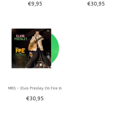
€9,95
€30,95
Sinatra Welcome Home Elvis
Toledo 1956 Pink Vinyl 45
CD Only
RPM EP And CD Single EP
MRS - Elvis Presley On Fire In
€30,95
Toledo 1956 Green Vinyl 45
RPM EP And CD Single EP