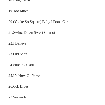
18.King Creole
19.Too Much
20.(You're So Square) Baby I Don't Care
21.Swing Down Sweet Chariot
22.I Believe
23.Old Shep
24.Stuck On You
25.It's Now Or Never
26.G.I. Blues
27.Surrender